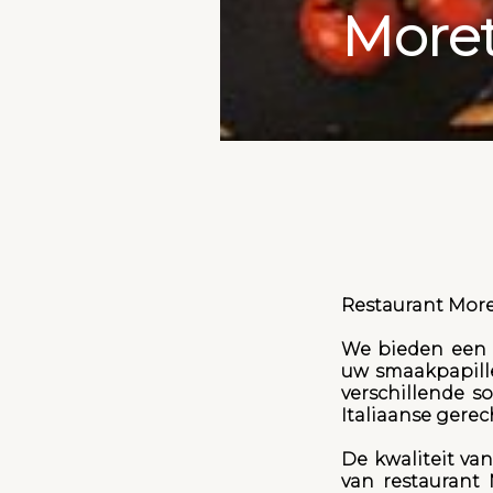
Moret
Restaurant More
We bieden een k
uw smaakpapille
verschillende so
Italiaanse gerec
De kwaliteit va
van restaurant 