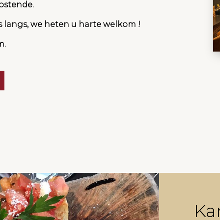
Oostende.
 langs, we heten u harte welkom !
m.
Ka