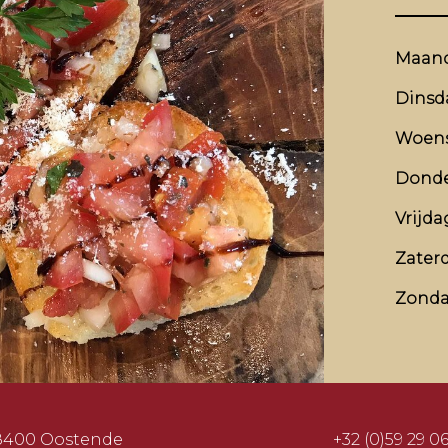
Maan
Dinsd
Woen
Dond
Vrijda
Zater
Zond
 8400 Oostende
+32 (0)59 29 06